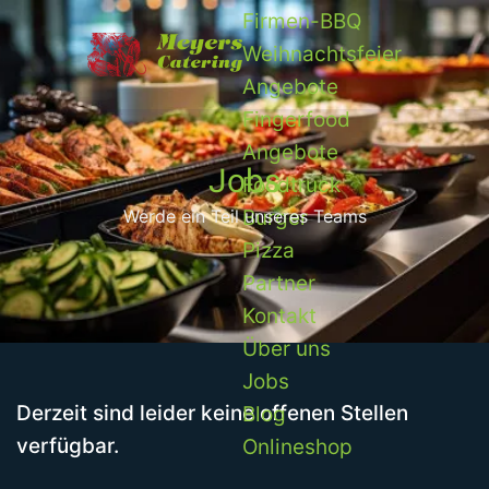
Firmen-BBQ
Weihnachtsfeier
Angebote
Fingerfood
Angebote
Jobs
Foodtruck
Burger
Werde ein Teil unseres Teams
Pizza
Partner
Kontakt
Über uns
Jobs
Derzeit sind leider keine offenen Stellen
Blog
verfügbar.
Onlineshop