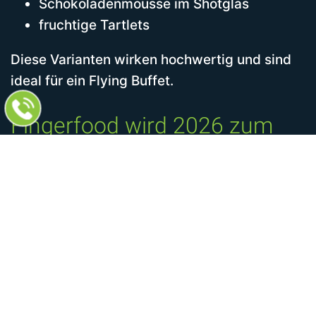
Schokoladenmousse im Shotglas
fruchtige Tartlets
Diese Varianten wirken hochwertig und sind
ideal für ein Flying Buffet.
Fingerfood wird 2026 zum
Erlebnis
Es ist längst mehr als nur ein Snack, sondern
ein zentraler Bestandteil moderner
Eventkonzepte. Die Trends für 2026 zeigen
deutlich, dass Gäste Vielfalt, Qualität und eine
kreative Präsentation erwarten.
Ob pflanzlich, international, interaktiv oder